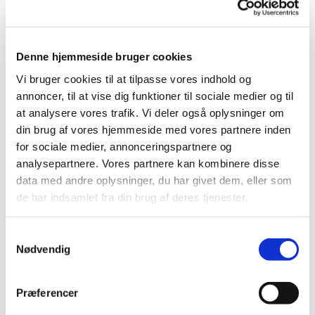
Børne- og
Denne hjemmeside bruger cookies
Vi bruger cookies til at tilpasse vores indhold og
annoncer, til at vise dig funktioner til sociale medier og til
at analysere vores trafik. Vi deler også oplysninger om
familiegudstjeneste
din brug af vores hjemmeside med vores partnere inden
for sociale medier, annonceringspartnere og
analysepartnere. Vores partnere kan kombinere disse
data med andre oplysninger, du har givet dem, eller som
de har indsamlet fra din brug af deres tjenester.
Børn bliver ofte betagede af kirkerummet og af
S
bibelens dramatiske historier, men det kan være
Nødvendig
a
svært for børnene at føle sig hjemme i en
m
almindelig højmesse. Derfor holder vi børne- og
t
Præferencer
familiegudstjenester, hvor børnene kan mærke at
y