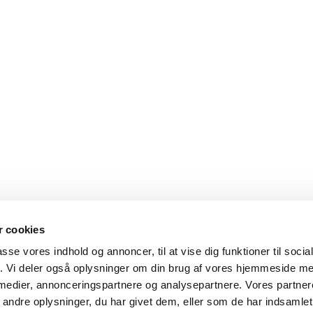
 cookies
passe vores indhold og annoncer, til at vise dig funktioner til soci
fik. Vi deler også oplysninger om din brug af vores hjemmeside m
 medier, annonceringspartnere og analysepartnere. Vores partne
Privatlivspolitik
Log på ChurchDesk
ndre oplysninger, du har givet dem, eller som de har indsamlet 