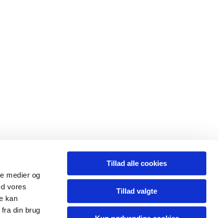
Tillad alle cookies
ale medier og
ed vores
Tillad valgte
re kan
fra din brug