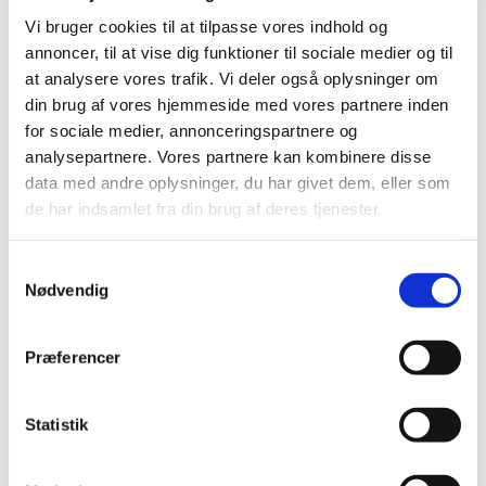
22. februar
Vi bruger cookies til at tilpasse vores indhold og
22. februar - ekstraordinært menighedsrådsmøde
annoncer, til at vise dig funktioner til sociale medier og til
22. marts
at analysere vores trafik. Vi deler også oplysninger om
29. marts - ekstraordinært menighedsrådsmøde
din brug af vores hjemmeside med vores partnere inden
2022
for sociale medier, annonceringspartnere og
analysepartnere. Vores partnere kan kombinere disse
18. januar
data med andre oplysninger, du har givet dem, eller som
22. februar
de har indsamlet fra din brug af deres tjenester.
30. marts
27. april
S
25. maj
Nødvendig
a
7. juni - ekstraordinært menighedsrådsmøde
m
22. juni
t
24. august
Præferencer
y
30. august - ekstraordinært menighedsrådsmøde
k
22. september
k
Statistik
26. oktober
e
15. november - ekstraordinært
v
menighedsrådsmøde