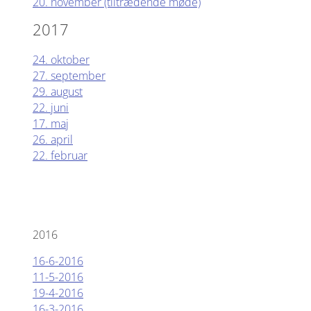
20. november (tiltrædende møde)
2017
24. oktober
27. september
29. august
22. juni
17. maj
26. april
22. februar
2016
16-6-2016
11-5-2016
19-4-2016
16-3-2016