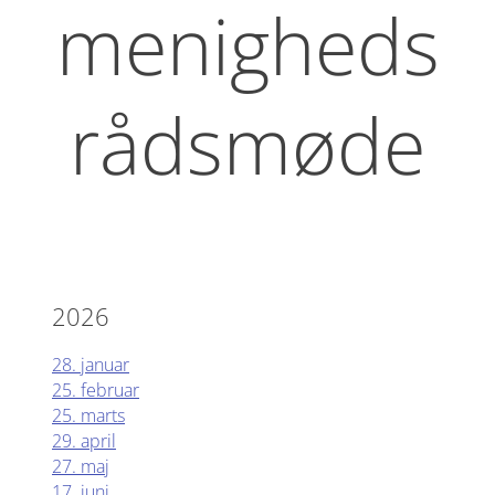
menigheds
rådsmøde
2026
28. januar
25. februar
25. marts
29. april
27. maj
17. juni